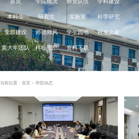
首页
学院概况
师资队伍
学科建设
本科生
研究生
实验室
科学研究
党群建设
师德师风
学生园地
校友之家
黄大年团队
样板支部
资料下载
当前位置：
首页
>
学院动态