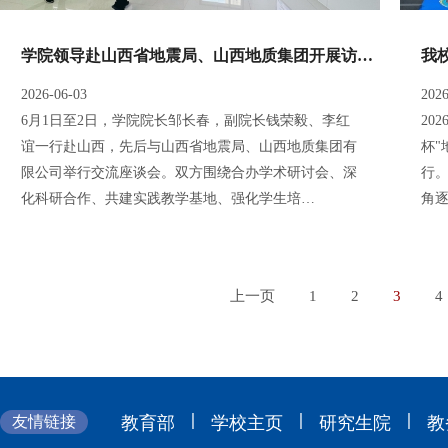
学院领导赴山西省地震局、山西地质集团开展访企拓岗活动
2026-06-03
2026
6月1日至2日，学院院长邹长春，副院长钱荣毅、李红
20
谊一行赴山西，先后与山西省地震局、山西地质集团有
杯
限公司举行交流座谈会。双方围绕合办学术研讨会、深
行。
化科研合作、共建实践教学基地、强化学生培…
角
上一页
1
2
3
4
|
|
|
友情链接
教育部
学校主页
研究生院
教