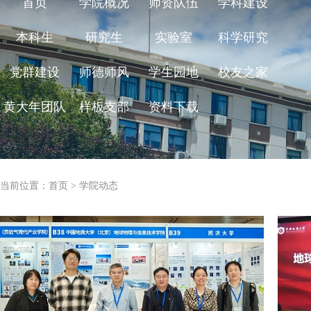
首页
学院概况
师资队伍
学科建设
本科生
研究生
实验室
科学研究
党群建设
师德师风
学生园地
校友之家
黄大年团队
样板支部
资料下载
当前位置：
首页
>
学院动态