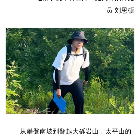
员 刘恩硕
从攀登南坡到翻越大砾岩山，太平山的