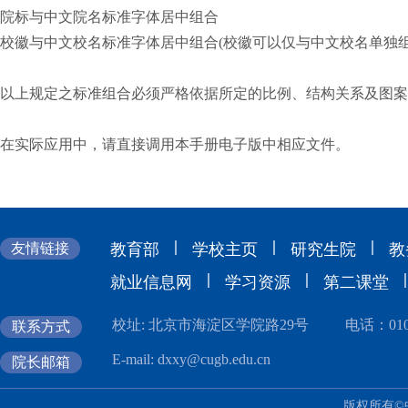
院标与中文院名标准字体居中组合
校徽与中文校名标准字体居中组合(校徽可以仅与中文校名单独组
以上规定之标准组合必须严格依据所定的比例、结构关系及图案
在实际应用中，请直接调用本手册电子版中相应文件。
|
|
|
友情链接
教育部
学校主页
研究生院
教
|
|
|
就业信息网
学习资源
第二课堂
校址: 北京市海淀区学院路29号
电话：010-
联系方式
E-mail: dxxy@cugb.edu.cn
院长邮箱
版权所有©