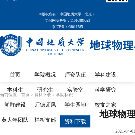
©版权所有：中国地质大学（北京）
文保网安备案：11010880023
京ICP备：08011785
首页
学院概况
师资队伍
学科建设
本科生
研究生
实验室
科学研究
当前位置：
首页
>
资料下载
>
学院标识
党群建设
师德师风
学生园地
校友之家
地球物
黄大年团队
样板支部
资料下载
2021-